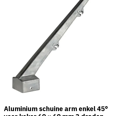
Aluminium schuine arm enkel 45°