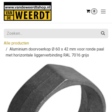
Overslaan naar inhoud
0
Alle producten
Aluminium doorvoerkop Ø 60 x 42 mm voor ronde paal
met horizontale liggerverbinding RAL 7016 grijs